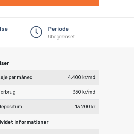
lse
Periode
Ubegrænset
iser
Leje per måned
4.400 kr/md
Forbrug
350 kr/md
Depositum
13.200 kr
videt informationer