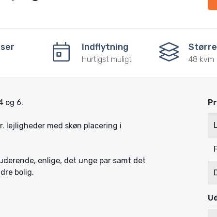
ser
Indflytning
Større
Hurtigst muligt
48 kvm
4 og 6.
Pr
r. lejligheder med skøn placering i
tuderende, enlige, det unge par samt det
dre bolig.
Ud