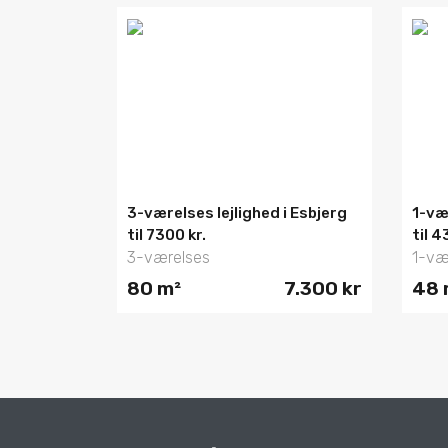
3-værelses lejlighed i Esbjerg
1-væ
til 7300 kr.
til 4
3-værelses
1-væ
80 m²
7.300 kr
48 