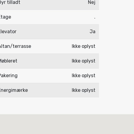
yr tilladt
Nej
Etage
.
Elevator
Ja
Altan/terrasse
Ikke oplyst
Møbleret
Ikke oplyst
Pakering
Ikke oplyst
Energimærke
Ikke oplyst