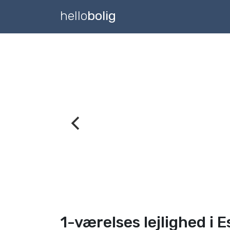
hello
bolig
1-værelses lejlighed i E