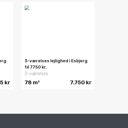
erg
3-værelses lejlighed i Esbjerg
til 7750 kr.
3-værelses
5 kr
78 m²
7.750 kr