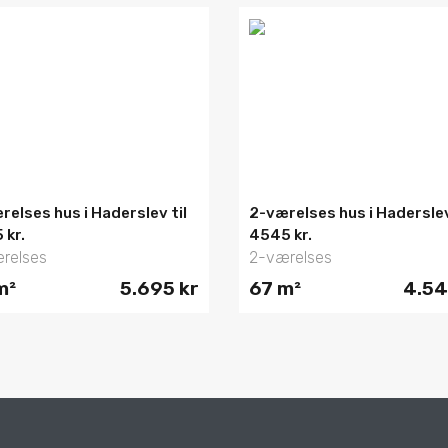
relses hus i Haderslev til
2-værelses hus i Haderslev
 kr.
4545 kr.
relses
2-værelses
m²
5.695 kr
67 m²
4.54