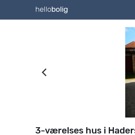
hello
bolig
3-værelses hus i Haders