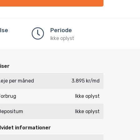
lse
Periode
Ikke oplyst
iser
Leje per måned
3.895 kr/md
Forbrug
Ikke oplyst
Depositum
Ikke oplyst
videt informationer