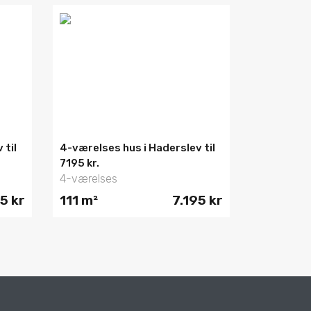
 til
4-værelses hus i Haderslev til
7195 kr.
4-værelses
5 kr
111 m²
7.195 kr