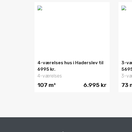
4-værelses hus i Haderslev til
3-væ
6995 kr.
5695
4-værelses
3-væ
107 m²
6.995 kr
73 