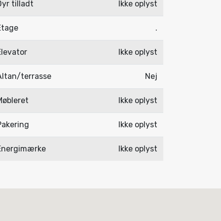
yr tilladt
Ikke oplyst
Etage
.
Elevator
Ikke oplyst
Altan/terrasse
Nej
Møbleret
Ikke oplyst
Pakering
Ikke oplyst
Energimærke
Ikke oplyst