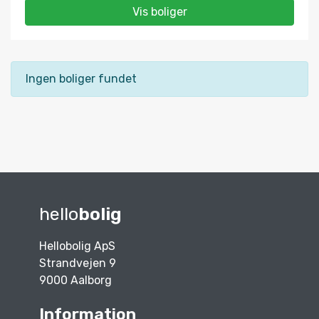
Vis boliger
Ingen boliger fundet
hello
bolig
Hellobolig ApS
Strandvejen 9
9000 Aalborg
Information