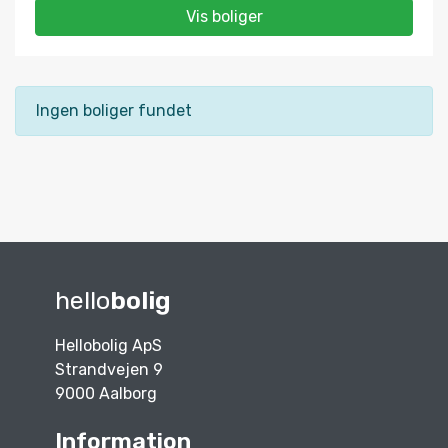
Vis boliger
Ingen boliger fundet
hello
bolig
Hellobolig ApS
Strandvejen 9
9000 Aalborg
Information