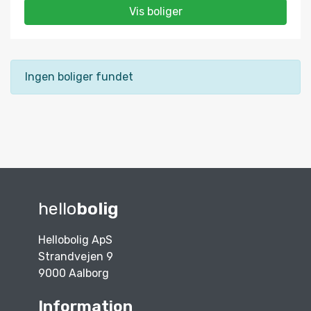
Vis boliger
Ingen boliger fundet
hello
bolig
Hellobolig ApS
Strandvejen 9
9000 Aalborg
Information