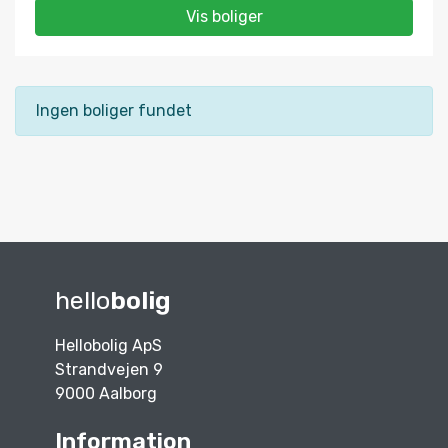
Vis boliger
Ingen boliger fundet
hello
bolig
Hellobolig ApS
Strandvejen 9
9000 Aalborg
Information